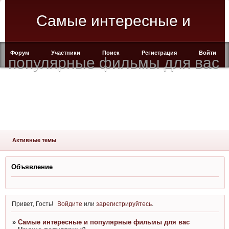
Cамые интересные и
Форум
Участники
Поиск
Регистрация
Войти
популярные фильмы для вас
Активные темы
Объявление
Привет, Гость!
Войдите
или
зарегистрируйтесь
.
»
Cамые интересные и популярные фильмы для вас