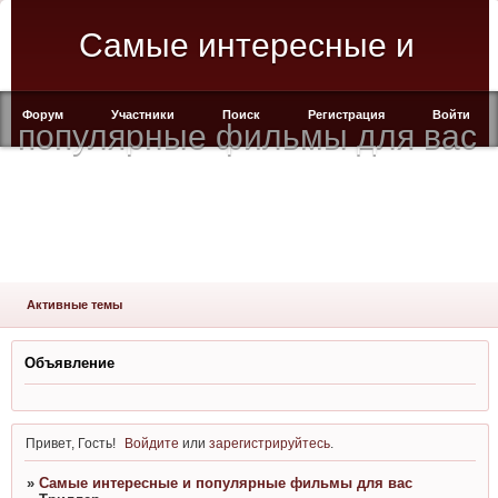
Cамые интересные и
Форум
Участники
Поиск
Регистрация
Войти
популярные фильмы для вас
Активные темы
Объявление
Привет, Гость!
Войдите
или
зарегистрируйтесь
.
»
Cамые интересные и популярные фильмы для вас