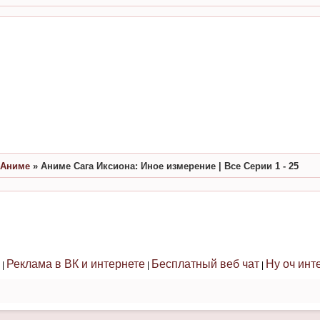
Аниме
»
Аниме Сага Иксиона: Иное измерение | Все Серии 1 - 25
Реклама в ВК и интернете
Бесплатный веб чат
Ну оч инт
|
|
|